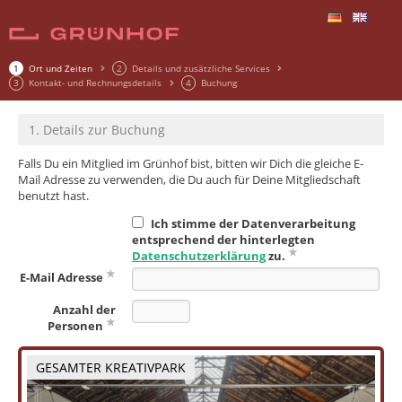
1
Ort und Zeiten
2
Details und zusätzliche Services
3
Kontakt- und Rechnungsdetails
4
Buchung
1. Details zur Buchung
Falls Du ein Mitglied im Grünhof bist, bitten wir Dich die gleiche E-
Mail Adresse zu verwenden, die Du auch für Deine Mitgliedschaft
benutzt hast.
Ich stimme der Datenverarbeitung
entsprechend der hinterlegten
Datenschutzerklärung
zu.
E-Mail Adresse
Anzahl der
Personen
GESAMTER KREATIVPARK