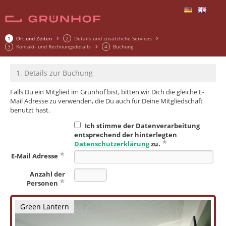
1
Ort und Zeiten
2
Details und zusätzliche Services
3
Kontakt- und Rechnungsdetails
4
Buchung
1. Details zur Buchung
Falls Du ein Mitglied im Grünhof bist, bitten wir Dich die gleiche E-
Mail Adresse zu verwenden, die Du auch für Deine Mitgliedschaft
benutzt hast.
Ich stimme der Datenverarbeitung
entsprechend der hinterlegten
Datenschutzerklärung
zu.
E-Mail Adresse
Anzahl der
Personen
Green Lantern