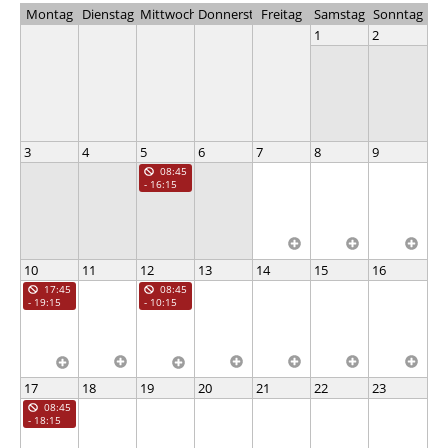
Montag
Dienstag
Mittwoch
Donnerstag
Freitag
Samstag
Sonntag
1
2
3
4
5
6
7
8
9
08:45
- 16:15
10
11
12
13
14
15
16
17:45
08:45
- 19:15
- 10:15
17
18
19
20
21
22
23
08:45
- 18:15